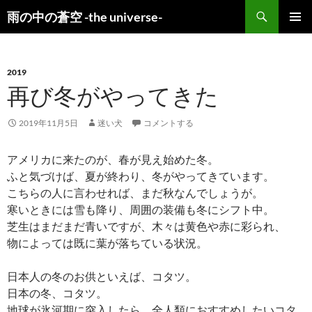
検
雨の中の蒼空 -the universe-
索
コ
メインメ
ン
ニュー
テ
ン
2019
ツ
再び冬がやってきた
へ
ス
2019年11月5日
迷い犬
コメントする
キ
ッ
アメリカに来たのが、春が見え始めた冬。
プ
ふと気づけば、夏が終わり、冬がやってきています。
こちらの人に言わせれば、まだ秋なんでしょうが。
寒いときには雪も降り、周囲の装備も冬にシフト中。
芝生はまだまだ青いですが、木々は黄色や赤に彩られ、
物によっては既に葉が落ちている状況。
日本人の冬のお供といえば、コタツ。
日本の冬、コタツ。
地球が氷河期に突入したら、全人類におすすめしたいコタ