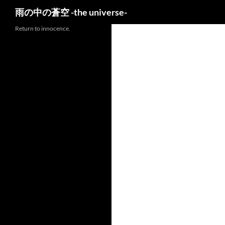
検
雨の中の蒼空 -the universe-
索
Return to innocence.