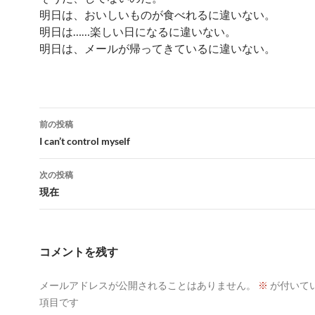
明日は、おいしいものが食べれるに違いない。
明日は……楽しい日になるに違いない。
明日は、メールが帰ってきているに違いない。
投
前の投稿
稿
I can’t control myself
ナ
次の投稿
ビ
現在
ゲ
ー
コメントを残す
シ
メールアドレスが公開されることはありません。
※
が付いて
ョ
項目です