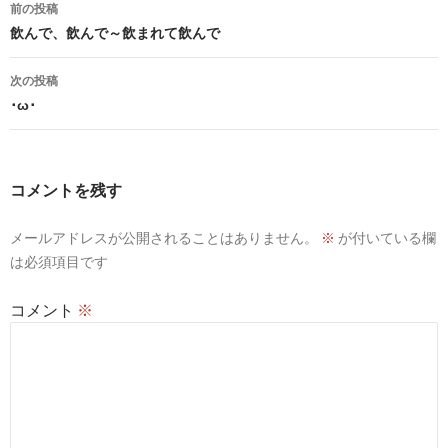
投
前の投稿
稿
飲んで、飲んで～飲まれて飲んで
ナ
次の投稿
ビ
･ω･
ゲ
ー
コメントを残す
シ
メールアドレスが公開されることはありません。
※
が付いている欄
ョ
は必須項目です
ン
コメント
※