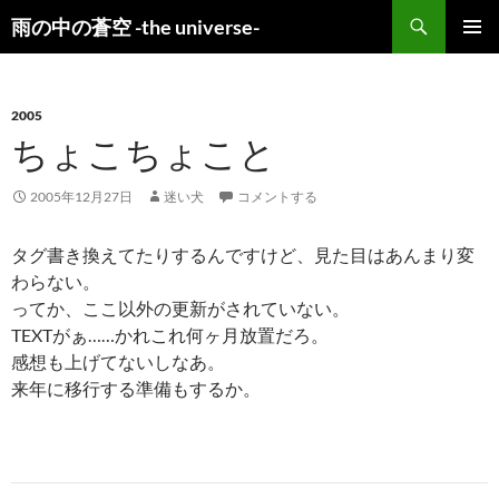
検
雨の中の蒼空 -the universe-
索
コ
メインメ
ン
ニュー
テ
ン
2005
ツ
ちょこちょこと
へ
ス
2005年12月27日
迷い犬
コメントする
キ
ッ
タグ書き換えてたりするんですけど、見た目はあんまり変
プ
わらない。
ってか、ここ以外の更新がされていない。
TEXTがぁ……かれこれ何ヶ月放置だろ。
感想も上げてないしなあ。
来年に移行する準備もするか。