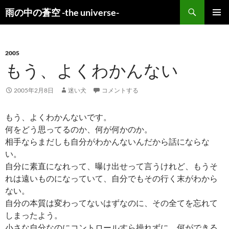
検
雨の中の蒼空 -the universe-
索
コ
メインメ
ン
ニュー
テ
ン
2005
ツ
もう、よくわかんない
へ
ス
2005年2月8日
迷い犬
コメントする
キ
ッ
もう、よくわかんないです。
プ
何をどう思ってるのか、何が何かのか。
相手ならまだしも自分がわかんないんだから話にならな
い。
自分に素直になれって、曝け出せって言うけれど、もうそ
れは遠いものになっていて、自分でもその行く末がわから
ない。
自分の本質は変わってないはずなのに、その全てを忘れて
しまったよう。
小さな自分なのにコントロールすら操れずに、何ができる