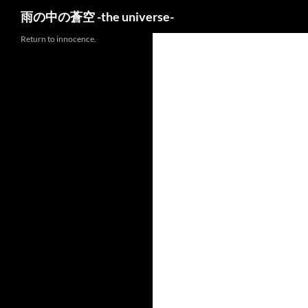
検
雨の中の蒼空 -the universe-
索
Return to innocence.