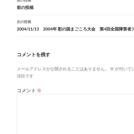
前の投稿
稿
前の投稿
ナ
次の投稿
ビ
2004/11/13 2004年 彩の国まごころ大会 第4回全国障害
ゲ
ー
コメントを残す
シ
メールアドレスが公開されることはありません。
※
が付いて
ョ
項目です
ン
コメント
※