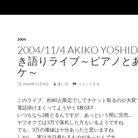
2004
2004/11/4 AKIKO YOSHI
き語りライブ～ピアノと
ケ～
2004年11月4日
迷い犬
コメントする
このライブ、約80人限定でしてチケット取るのが大変
電話掛けまくってようやく1枚GET
いつもなら2枚とるんですが、あっという間に完売…
ヤフオクでは3万で落札した方もいるようですね
でも、3万の価値は十分あったと思いますね
しかし、実は当日券なるものがあったんです