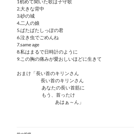
1初めて聞いた歌は子守歌
2.大きな背中
3.砂の城
4.二人の娘
5.ぱたぱたしっぽの君
6.泣き虫でごめんね
7.same age
8.私はまるで日時計のように
9.この胸の痛みが愛おしいほどに生きて
おまけ「長い首のキリンさん
長い首のキリンさん
あなたの長い首筋に
もう、首ったけ
あはぁ～ん」
投