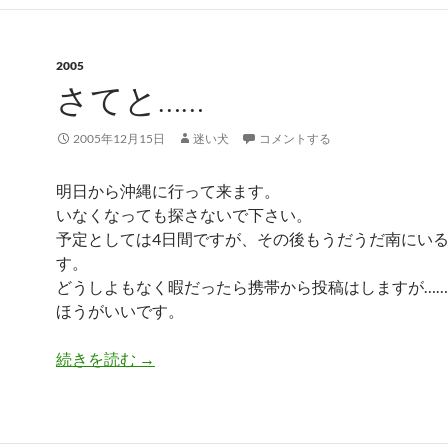
2005
さてと……
2005年12月15日
迷い犬
コメントする
明日から沖縄に行って来ます。
いなくなっても探さないで下さい。
予定としては4日間ですが、その後もうだうだ南にい
す。
どうしよもなく暇だったら携帯から投稿はしますが…
ほうがいいです。
さてと……
続きを読む
→