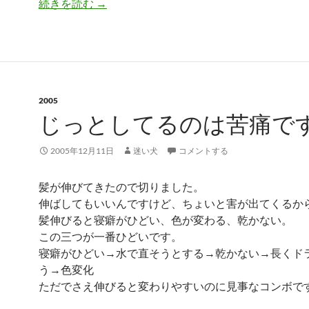
ぼつ。
続きを読む
→
2005
じっとしてるのは苦痛で
2005年12月11日
迷い犬
コメントする
髪が伸びてきたので切りました。
伸ばしてもいいんですけど、ちょいと害が出てくるか
髪伸びると寝癖がひどい、色が変わる、乾かない。
この三つが一番ひどいです。
寝癖がひどい→水で直そうとする→乾かない→長くド
う→色変化
ただでさえ伸びると変わりやすいのに見事なコンボで