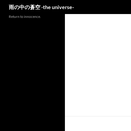
検
雨の中の蒼空 -the universe-
索
Return to innocence.