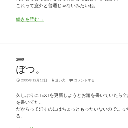
これって意外と普通じゃないみたいね。
等価交換
続きを読む
→
2005
ぼつ。
2005年12月12日
迷い犬
コメントする
久しぶりにTEXTを更新しようとお題を書いていたら
を書いてた。
だからって消すのにはちょっともったいないのでこっ
る。