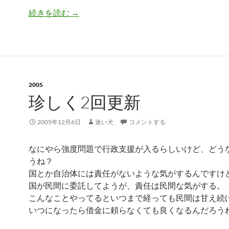
怖いよう……。
続きを読む
→
2005
珍しく2回更新
2005年12月6日
迷い犬
コメントする
なにやら強度問題で行政支援が入るらしいけど、どう
うね？
国とか自治体には責任がないような気がするんですけ
国が民間に委託してようが、責任は民間な気がする。
こんなことやってるといつまで経っても民間は甘え続
いつになったら借金に頼らなくても良くなるんだろう