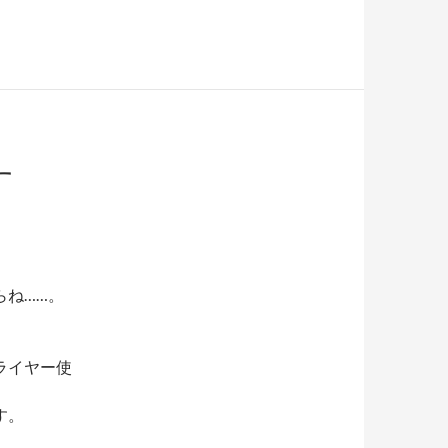
す
らね……。
ライヤー使
す。